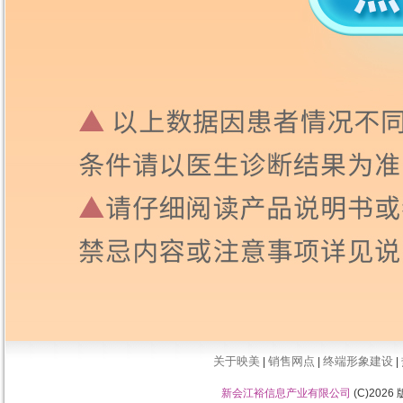
关于映美
销售网点
终端形象建设
|
|
|
新会江裕信息产业有限公司
(C)202