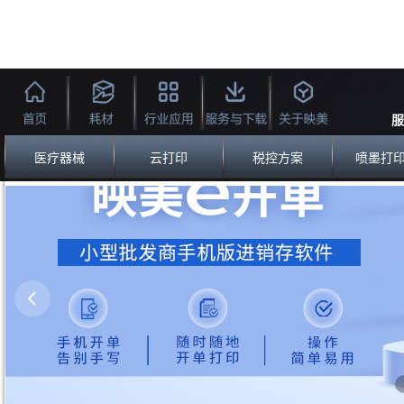
服
医疗器械
云打印
税控方案
喷墨打