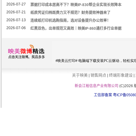
2026-07-27
票据打印成本居高不下？映美IP-830帮企业实现长效降本
2026-07-21
纸质凭证归档既费力又不规范？财务提效神器来了
2026-07-13
连续纸打印机选购指南，选对设备提升办公效率！
2026-07-06
红黑双色，出单规范又高效｜映美IP-860通打多行业单据
关于映美
销售网点
终端形象建设
|
|
|
新会江裕信息产业有限公司
(C)202
工信部备案 粤ICP备0508