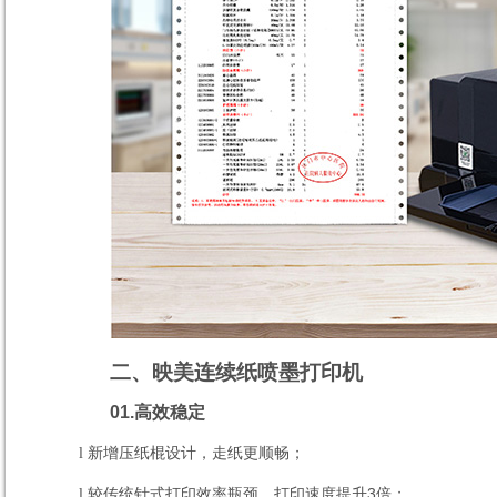
二、映美连续纸喷墨打印机
01.
高效稳定
新增压纸棍设计，走纸更顺畅；
l
较传统针式打印效率瓶颈，打印速度提升
3
倍；
l