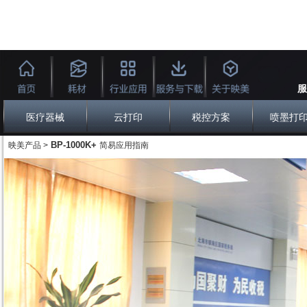
服
医疗器械
云打印
税控方案
喷墨打
BP-1000K+
映美产品 >
简易应用指南