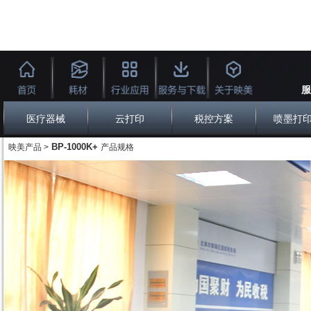
服
医疗器械
云打印
税控方案
喷墨打
BP-1000K+
映美产品 >
产品规格